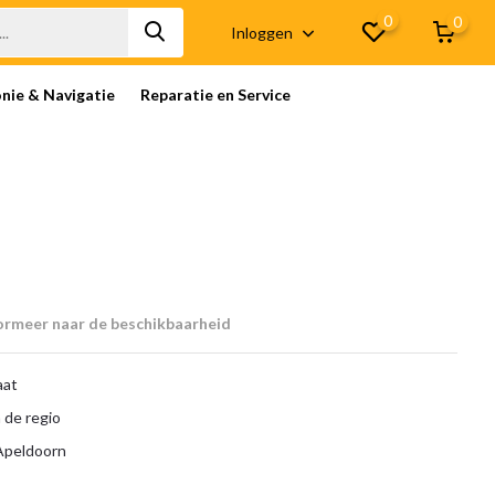
0
0
Inloggen
onie & Navigatie
Reparatie en Service
ormeer naar de beschikbaarheid
aat
 de regio
 Apeldoorn