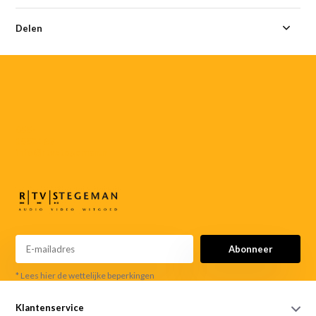
Delen
055-
3552187
info@rtvstegeman.nl
Abonneer
* Lees hier de wettelijke beperkingen
Klantenservice