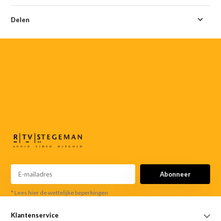
Delen
055-
3552187
info@rtvstegeman.nl
Abonneer
* Lees hier de wettelijke beperkingen
Klantenservice