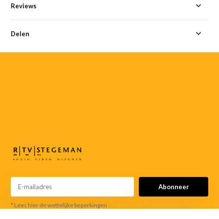
Reviews
Delen
055-
3552187
info@rtvstegeman.nl
Abonneer
* Lees hier de wettelijke beperkingen