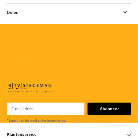
Delen
055-
3552187
info@rtvstegeman.nl
Abonneer
* Lees hier de wettelijke beperkingen
Klantenservice