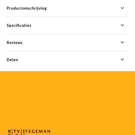
Productomschrijving
Specificaties
Reviews
Delen
055-
3552187
info@rtvstegeman.nl