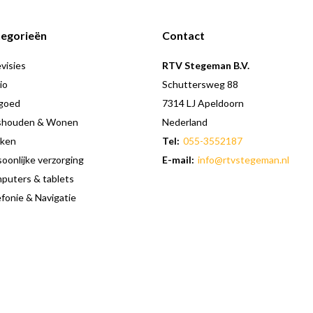
egorieën
Contact
visies
RTV Stegeman B.V.
io
Schuttersweg 88
goed
7314 LJ Apeldoorn
shouden & Wonen
Nederland
ken
Tel:
055-3552187
oonlijke verzorging
E-mail:
info@rtvstegeman.nl
puters & tablets
fonie & Navigatie