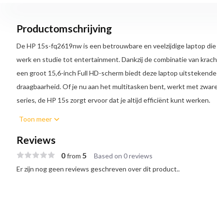
Productomschrijving
De HP 15s-fq2619nw is een betrouwbare en veelzijdige laptop die id
werk en studie tot entertainment. Dankzij de combinatie van krach
een groot 15,6-inch Full HD-scherm biedt deze laptop uitstekende 
draagbaarheid. Of je nu aan het multitasken bent, werkt met zware
series, de HP 15s zorgt ervoor dat je altijd efficiënt kunt werken.
Toon meer
Krachtige Intel Core i3-processor
De HP 15s-fq2619nw is uitgerust met een Intel Core i3-processor
Reviews
laptop moeiteloos zware taken aankan, zoals het draaien van meerd
0
5
from
Based on 0 reviews
fotobewerking of videoconferenties. Dit maakt hem geschikt voor zo
Er zijn nog geen reviews geschreven over dit product..
15,6-inch Full HD-scherm voor helder beeld
Het 15,6-inch Full HD-scherm zorgt voor scherpe en heldere beelden
van video's, werken aan documenten of surfen op het web. De d