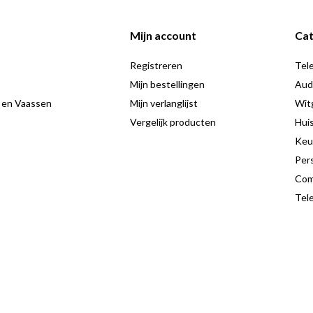
.
erface.
Mijn account
Cat
Registreren
Tele
Mijn bestellingen
Aud
 en Vaassen
Mijn verlanglijst
Wit
n lichtgewicht ontwerp, waardoor
Vergelijk producten
Hui
top zoekt voor werk, studie of
Keu
-scherm kun je genieten van soepel
Pers
Com
Tele