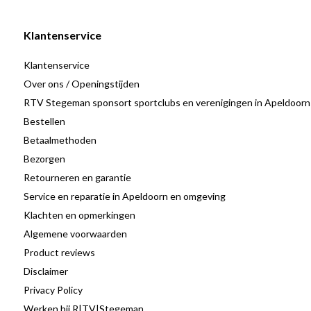
8 GB RAM: Genoeg werkgeheugen voor soepel multitasking
Windows 11 Home: Een moderne en gebruiksvriendelijke int
Klantenservice
Lichtgewicht: Draagbaar en ideaal voor onderweg.
Klantenservice
Over ons / Openingstijden
RTV Stegeman sponsort sportclubs en verenigingen in Apeldoorn
De HP 15s-fq2619nw biedt krachtige prestaties in een compact e
Bestellen
het een uitstekende keuze is voor iedereen die een veelzijdige lap
Betaalmethoden
entertainment. Dankzij de snelle hardware en het heldere Full HD
Bezorgen
werken en heldere visuals, waar je ook bent.
Retourneren en garantie
Service en reparatie in Apeldoorn en omgeving
Klachten en opmerkingen
Algemene voorwaarden
Product reviews
Disclaimer
Privacy Policy
Werken bij R|TV|Stegeman