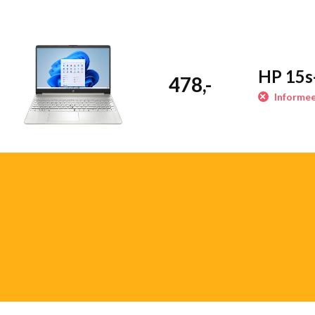
geven de laptop een moderne uitstraling en zorgen voor een grot
afmetingen van de laptop te vergroten.
Snelle prestaties met 256 GB SSD
HP 15s
De 256 GB SSD-opslag zorgt voor snelle laadtijden van je bestand
478,-
Informee
de laptop in een paar seconden op, zodat je vrijwel direct aan de s
voldoende ruimte voor het opslaan van al je documenten, foto’s e
Lichtgewicht en draagbaar
Met een gewicht van slechts 1,69 kg is de HP 15s licht en gemakk
ideaal voor mensen die veel onderweg zijn, zoals studenten en pr
schermformaat is hij compact en draagbaar, zodat je overal producti
Belangrijkste functies en specificaties
Intel Core i3-1115G4 processor: Krachtige prestaties voor m
15,6-inch Full HD-scherm: Scherpe en heldere beeldkwalitei
256 GB SSD: Razendsnelle opstarttijden en voldoende opsl