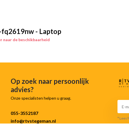
er schermoppervlak zonder de totale
-fq2619nw - Laptop
en en programma’s. Daarnaast start
r naar de beschikbaarheid
lag kunt. De SSD biedt ook
n andere bestanden.
elijk mee te nemen. Dit maakt hem
ofessionals. Ondanks het grote
Op zoek naar persoonlijk
ef kunt zijn.
advies?
Onze specialisten helpen u graag.
ultitasking en zware applicaties.
055-3552187
t voor werk en entertainment.
* Lees 
info@rtvstegeman.nl
agruimte.