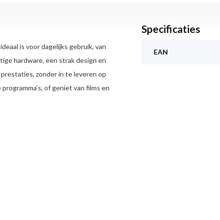
Specificaties
eaal is voor dagelijks gebruik, van
EAN
tige hardware, een strak design en
prestaties, zonder in te leveren op
 programma’s, of geniet van films en
 van de 11e generatie, waardoor de
ere programma’s tegelijk,
wel werk als vrije tijd.
, wat ideaal is voor het bekijken
unne randen rondom het scherm