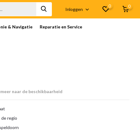
0
0
Inloggen
onie & Navigatie
Reparatie en Service
rmeer naar de beschikbaarheid
aat
 de regio
 Apeldoorn