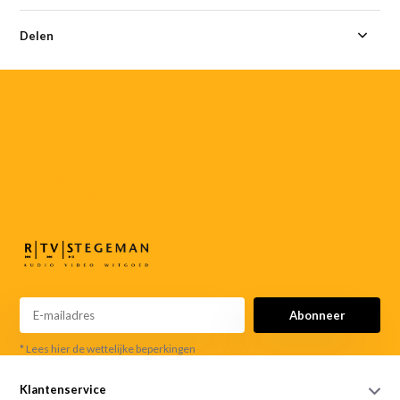
Delen
055-
3552187
info@rtvstegeman.nl
Abonneer
* Lees hier de wettelijke beperkingen
Klantenservice