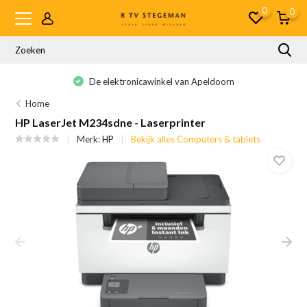
0
0
De elektronicawinkel van Apeldoorn
Home
HP LaserJet M234sdne - Laserprinter
Merk:
HP
Bekijk alles Computers & tablets