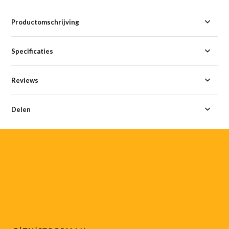
Productomschrijving
Specificaties
Reviews
Delen
055-
3552187
info@rtvstegeman.nl