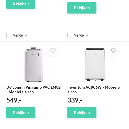
Bekijken
Bekijken
Vergelijk
Vergelijk
De'Longhi Pinguino PAC EM82
Inventum AC906W - Mobiele
- Mobiele airco
airco
549,-
339,-
Bekijken
Bekijken