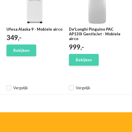
Ufesa Alaska 9 - Mobiele airco
De'Longhi Pinguino PAC
AP130i GentleJet - Mobiele
349,-
airco
999,-
Bekijken
Bekijken
Vergelijk
Vergelijk