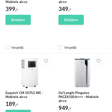
Mobiele airco
airco
399,-
349,-
Bekijken
Bekijken
Vergelijk
Vergelijk
Exquisit CM 30752 WE -
De'Longhi Pinguino
Mobiele airco
PACEX105A+++ - Mobiele
airco
189,-
949,-