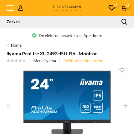
0
0
De elektronicawinkel van Apeldoorn
Home
iiyama ProLite XU2493HSU-B6 - Monitor
Merk:
iiyama
Bekijk alles Monitoren