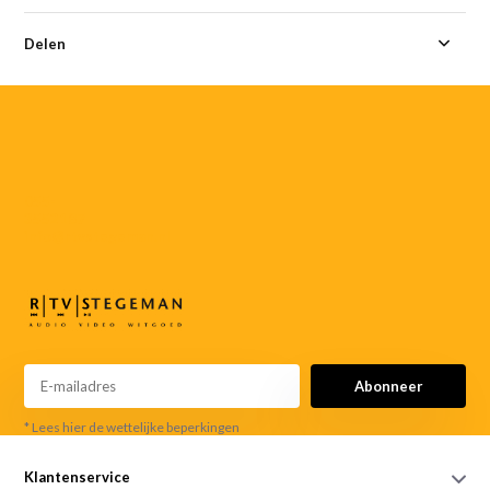
Delen
055-
3552187
info@rtvstegeman.nl
Abonneer
* Lees hier de wettelijke beperkingen
Klantenservice