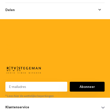
Delen
055-
3552187
info@rtvstegeman.nl
Abonneer
* Lees hier de wettelijke beperkingen
Klantenservice