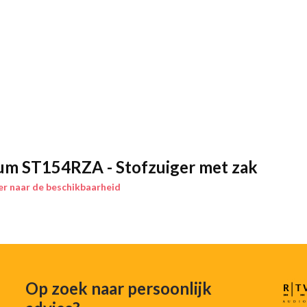
um ST154RZA - Stofzuiger met zak
r naar de beschikbaarheid
Op zoek naar persoonlijk