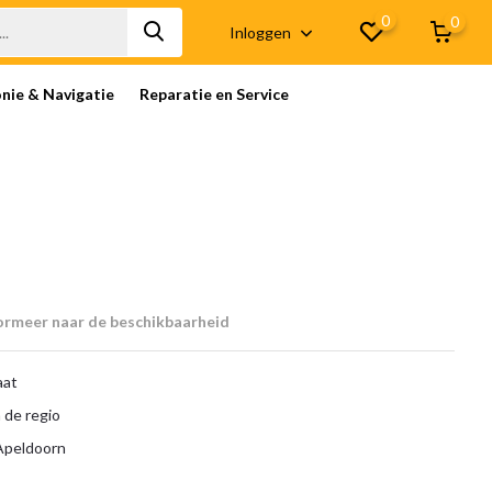
0
0
Inloggen
onie & Navigatie
Reparatie en Service
ormeer naar de beschikbaarheid
aat
 de regio
 Apeldoorn