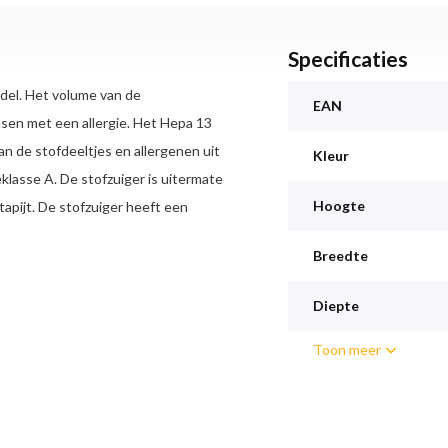
Specificaties
del. Het volume van de
EAN
ensen met een allergie. Het Hepa 13
van de stofdeeltjes en allergenen uit
Kleur
klasse A. De stofzuiger is uitermate
Hoogte
tapijt. De stofzuiger heeft een
akken en handige accessoires. - 1,5
Breedte
Diepte
Toon meer