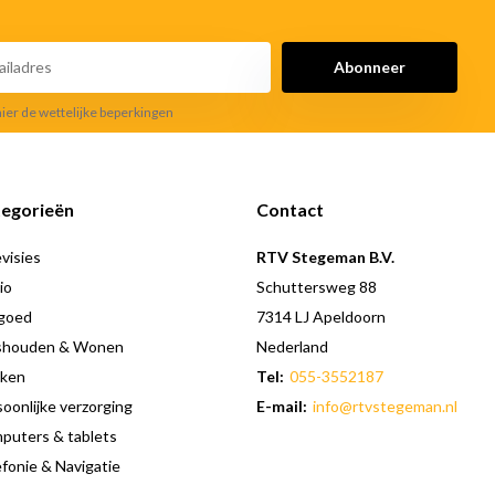
Abonneer
hier de wettelijke beperkingen
egorieën
Contact
visies
RTV Stegeman B.V.
io
Schuttersweg 88
goed
7314 LJ Apeldoorn
shouden & Wonen
Nederland
ken
Tel:
055-3552187
oonlijke verzorging
E-mail:
info@rtvstegeman.nl
puters & tablets
fonie & Navigatie