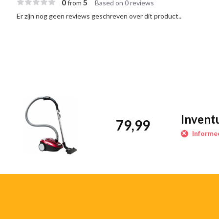
0
5
from
Based on 0 reviews
Er zijn nog geen reviews geschreven over dit product..
Invent
79,99
Informee