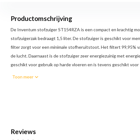
Productomschrijving
De Inventum stofzuiger ST154RZA is een compact en krachtig mo
stofzuigerzak bedraagt 1,5 liter. De stofzuiger is geschikt voor m
filter zorgt voor een minimale stofheruitstoot. Het filtert 99,95% 
de lucht. Daarnaast is de stofzuiger zeer energiezuinig met energie
geschikt voor gebruik op harde vloeren en is tevens geschikt voor 
actieradius van 8 meter. De stofzuiger wordt geleverd met 2 stofz
Toon meer
liter inhoud stofzak - Allergie - HEPA 13 filter
Reviews