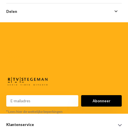
Delen
055-
3552187
info@rtvstegeman.nl
Abonneer
* Lees hier de wettelijke beperkingen
Klantenservice