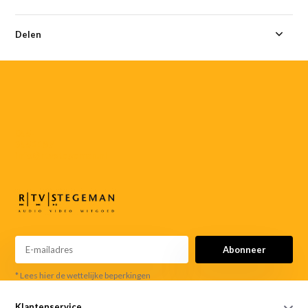
Delen
055-
3552187
info@rtvstegeman.nl
Abonneer
* Lees hier de wettelijke beperkingen
Klantenservice