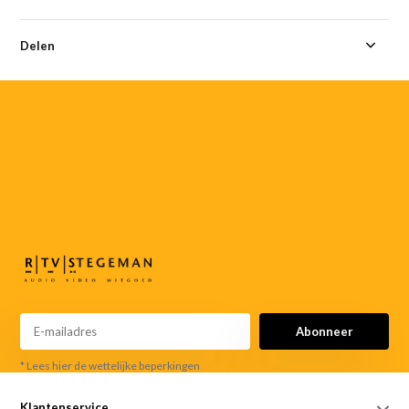
Delen
055-
3552187
info@rtvstegeman.nl
Abonneer
* Lees hier de wettelijke beperkingen
Klantenservice