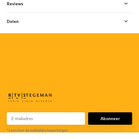
Reviews
Delen
055-
3552187
info@rtvstegeman.nl
Abonneer
* Lees hier de wettelijke beperkingen