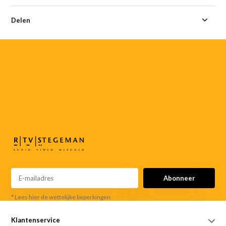
Delen
055-
3552187
info@rtvstegeman.nl
Abonneer
* Lees hier de wettelijke beperkingen
Klantenservice