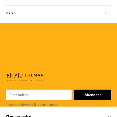
Delen
055-
3552187
info@rtvstegeman.nl
Abonneer
* Lees hier de wettelijke beperkingen
Klantenservice