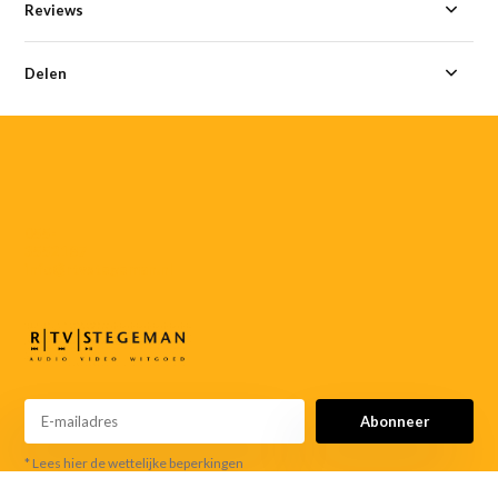
Reviews
Delen
055-
3552187
info@rtvstegeman.nl
Abonneer
* Lees hier de wettelijke beperkingen