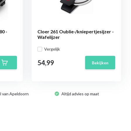
80 -
Cloer 261 Oublie-/kniepertjesijzer -
Wafelijzer
Vergelijk
54,99
Bekijken
l van Apeldoorn
Altijd advies op maat