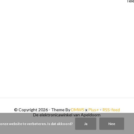
Tele
© Copyright 2026 - Theme By
DMWS
x
Plus+
-
RSS-feed
De elektronicawinkel van Apeldoorn
 onze website te verbeteren. Is dat akkoord?
Ja
Nee