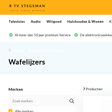
Televisies
Audio
Witgoed
Huishouden & Wonen
K
Al meer dan 50 jaar premium Service
De elektronicawinke
Keuken
-
Bakken, braden & grillen
Wafelijzers
Merken
7
Producten
Alle merken