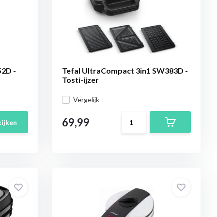
52D -
Tefal UltraCompact 3in1 SW383D -
Tosti-ijzer
Vergelijk
69,99
ijken