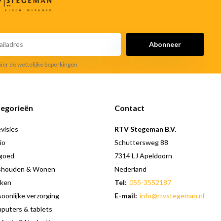
Abonneer
hier de wettelijke beperkingen
egorieën
Contact
visies
RTV Stegeman B.V.
io
Schuttersweg 88
goed
7314 LJ Apeldoorn
shouden & Wonen
Nederland
ken
Tel:
055-3552187
oonlijke verzorging
E-mail:
info@rtvstegeman.nl
puters & tablets