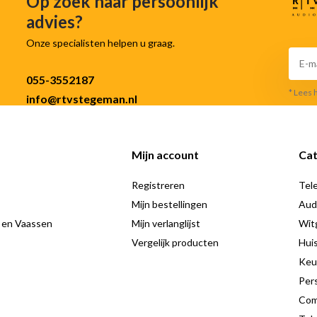
Op zoek naar persoonlijk
advies?
Onze specialisten helpen u graag.
055-3552187
* Lees 
info@rtvstegeman.nl
Mijn account
Cat
Registreren
Tele
Mijn bestellingen
Aud
 en Vaassen
Mijn verlanglijst
Wit
Vergelijk producten
Hui
Keu
Pers
Com