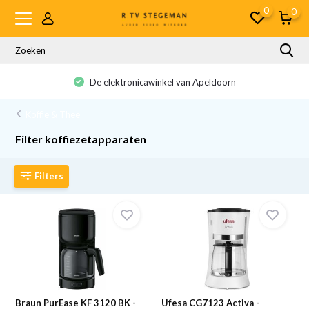
0
0
De elektronicawinkel van Apeldoorn
Koffie & Thee
Filter koffiezetapparaten
Filters
Braun PurEase KF 3120 BK -
Ufesa CG7123 Activa -