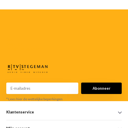
055-
3552187
info@rtvstegeman.nl
Abonneer
* Lees hier de wettelijke beperkingen
Klantenservice