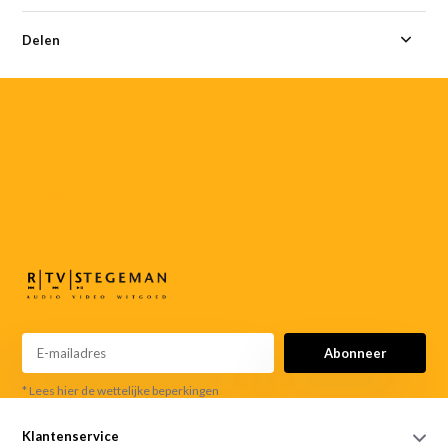
Delen
055-
3552187
info@rtvstegeman.nl
Abonneer
* Lees hier de wettelijke beperkingen
Klantenservice