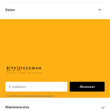
Delen
055-
3552187
info@rtvstegeman.nl
Abonneer
* Lees hier de wettelijke beperkingen
Klantenservice