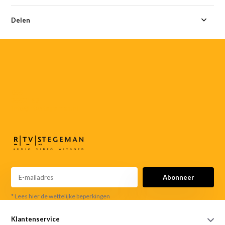
Delen
055-
3552187
info@rtvstegeman.nl
Abonneer
* Lees hier de wettelijke beperkingen
Klantenservice