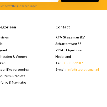
hier de wettelijke beperkingen
egorieën
Contact
visies
RTV Stegeman B.V.
io
Schuttersweg 88
goed
7314 LJ Apeldoorn
shouden & Wonen
Nederland
ken
Tel:
055-3552187
oonlijke verzorging
E-mail:
info@rtvstegeman.nl
puters & tablets
fonie & Navigatie