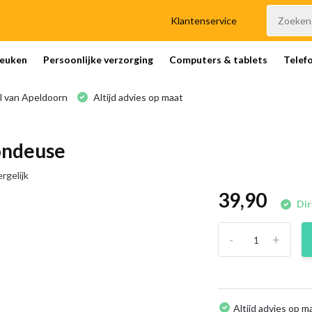
Klantenservice
euken
Persoonlijke verzorging
Computers & tablets
Telef
l van Apeldoorn
Altijd advies op maat
Tondeuse
rgelijk
39,90
Dir
-
+
Altijd advies op m