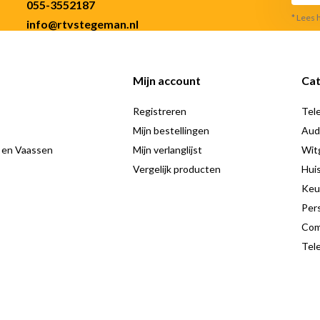
055-3552187
* Lees 
info@rtvstegeman.nl
Mijn account
Cat
Registreren
Tele
Mijn bestellingen
Aud
 en Vaassen
Mijn verlanglijst
Wit
Vergelijk producten
Hui
Keu
Pers
Com
Tele