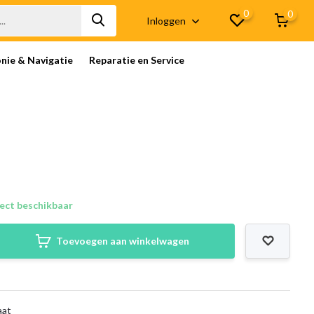
0
0
Inloggen
onie & Navigatie
Reparatie en Service
ect beschikbaar
Toevoegen aan winkelwagen
aat