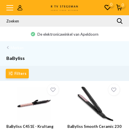
0
0
De elektronicawinkel van Apeldoorn
Merken
BaByliss
Filters
BaByliss C451E - Krultang
BaByliss Smooth Ceramic 230