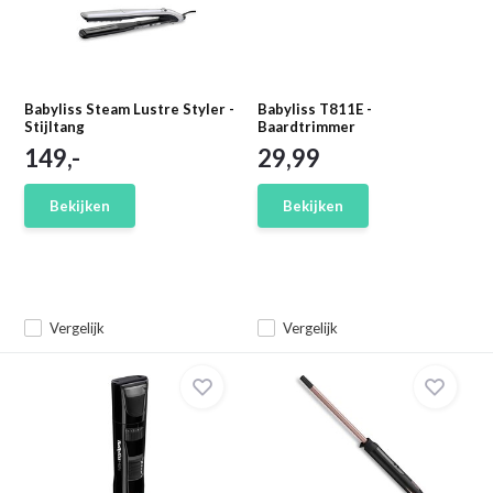
Babyliss Steam Lustre Styler -
Babyliss T811E -
Stijltang
Baardtrimmer
149,-
29,99
Bekijken
Bekijken
Vergelijk
Vergelijk