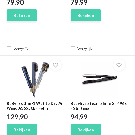
79,90
79,99
Bekijken
Bekijken
Vergelijk
Vergelijk
BaByliss 3-in-1 Wet to Dry Air
Babyliss Steam Shine ST496E
Wand AS6550E - Föhn
- Stijltang
129,90
94,99
Bekijken
Bekijken