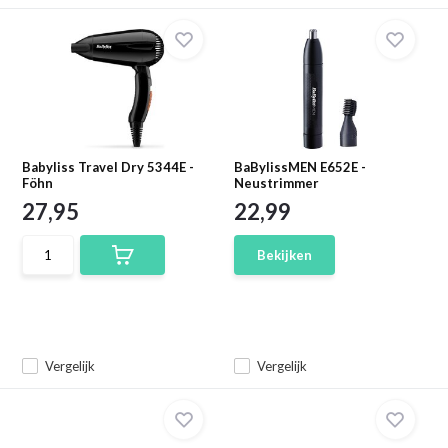
Babyliss Travel Dry 5344E -
BaBylissMEN E652E -
Föhn
Neustrimmer
27,95
22,99
Bekijken
Vergelijk
Vergelijk