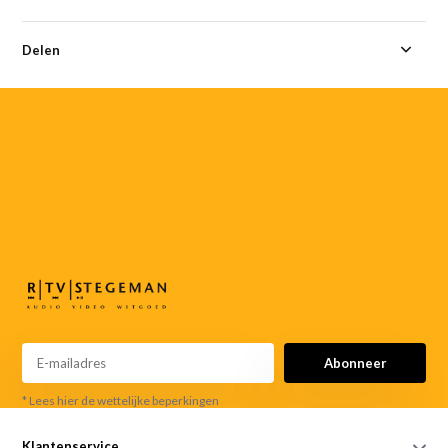
Delen
055-
3552187
info@rtvstegeman.nl
Abonneer
* Lees hier de wettelijke beperkingen
Klantenservice