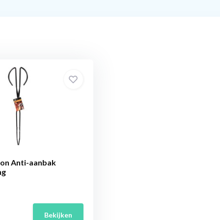
ion Anti-aanbak
ng
Bekijken