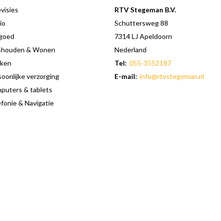
visies
RTV Stegeman B.V.
io
Schuttersweg 88
goed
7314 LJ Apeldoorn
shouden & Wonen
Nederland
ken
Tel:
055-3552187
oonlijke verzorging
E-mail:
info@rtvstegeman.nl
puters & tablets
fonie & Navigatie