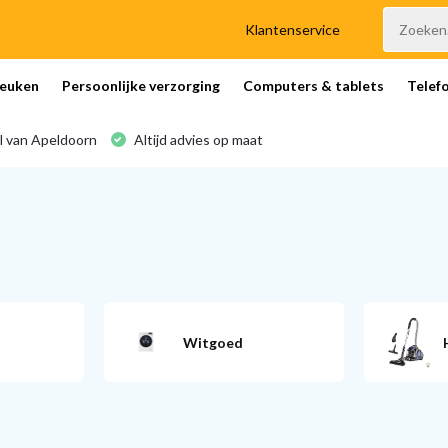
Klantenservice
euken
Persoonlijke verzorging
Computers & tablets
Telef
l van Apeldoorn
Altijd advies op maat
Witgoed