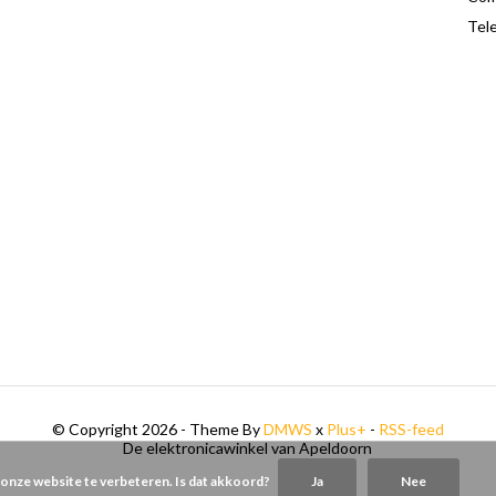
Tele
© Copyright 2026 - Theme By
DMWS
x
Plus+
-
RSS-feed
De elektronicawinkel van Apeldoorn
 onze website te verbeteren. Is dat akkoord?
Ja
Nee