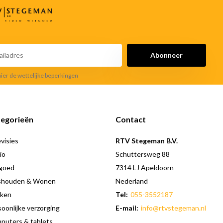
Abonneer
hier de wettelijke beperkingen
egorieën
Contact
visies
RTV Stegeman B.V.
io
Schuttersweg 88
goed
7314 LJ Apeldoorn
shouden & Wonen
Nederland
ken
Tel:
055-3552187
oonlijke verzorging
E-mail:
info@rtvstegeman.nl
puters & tablets