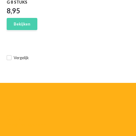
G 8 STUKS
8,95
Bekijken
Vergelijk
055-
3552187
info@rtvstegeman.nl