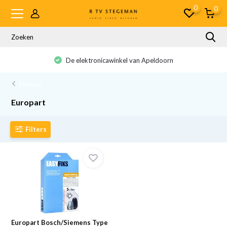
0
0
De elektronicawinkel van Apeldoorn
Merken
Europart
Filters
Europart Bosch/Siemens Type