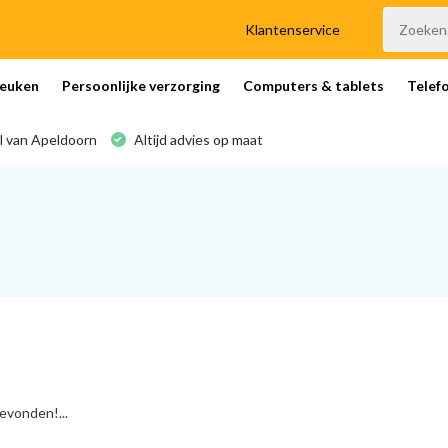
Klantenservice
euken
Persoonlijke verzorging
Computers & tablets
Telef
l van Apeldoorn
Altijd advies op maat
vonden!...