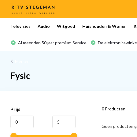
Televisies
Audio
Witgoed
Huishouden & Wonen
K
Al meer dan 50 jaar premium Service
De elektronicawinke
Merken
Fysic
Prijs
0
Producten
-
Geen producten ge