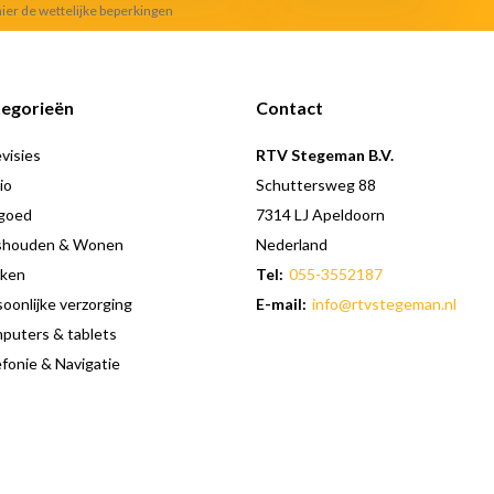
hier de wettelijke beperkingen
egorieën
Contact
visies
RTV Stegeman B.V.
io
Schuttersweg 88
goed
7314 LJ Apeldoorn
shouden & Wonen
Nederland
ken
Tel:
055-3552187
oonlijke verzorging
E-mail:
info@rtvstegeman.nl
puters & tablets
fonie & Navigatie