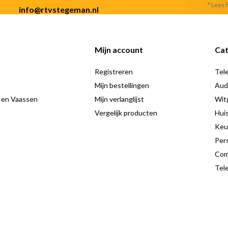
* Lees 
info@rtvstegeman.nl
Mijn account
Cat
Registreren
Tele
Mijn bestellingen
Aud
 en Vaassen
Mijn verlanglijst
Wit
Vergelijk producten
Hui
Keu
Pers
Com
Tele