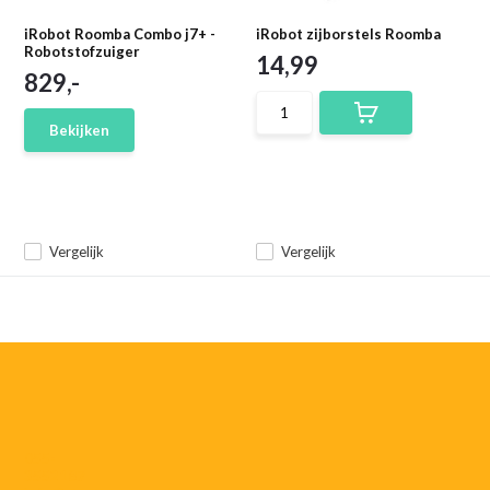
iRobot Roomba Combo j7+ -
iRobot zijborstels Roomba
Robotstofzuiger
14,99
829,-
Bekijken
Vergelijk
Vergelijk
055-
3552187