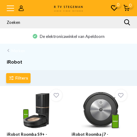
0
0
De elektronicawinkel van Apeldoorn
Merken
iRobot
Filters
iRobot Roomba S9+ -
iRobot Roomba j7 -