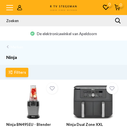
0
0
De elektronicawinkel van Apeldoorn
Merken
Ninja
Filters
Ninja BN495EU - Blender
Ninja Dual Zone XXL