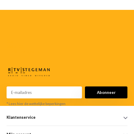
055-
3552187
info@rtvstegeman.nl
Abonneer
* Lees hier de wettelijke beperkingen
Klantenservice