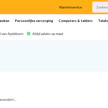
Klantenservice
euken
Persoonlijke verzorging
Computers & tablets
Telef
l van Apeldoorn
Altijd advies op maat
vonden!...