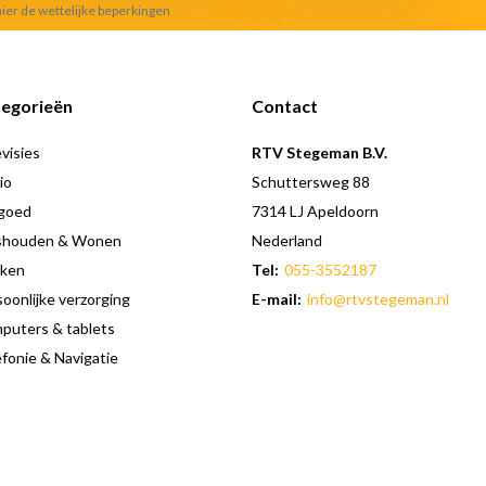
hier de wettelijke beperkingen
egorieën
Contact
visies
RTV Stegeman B.V.
io
Schuttersweg 88
goed
7314 LJ Apeldoorn
shouden & Wonen
Nederland
ken
Tel:
055-3552187
oonlijke verzorging
E-mail:
info@rtvstegeman.nl
puters & tablets
fonie & Navigatie