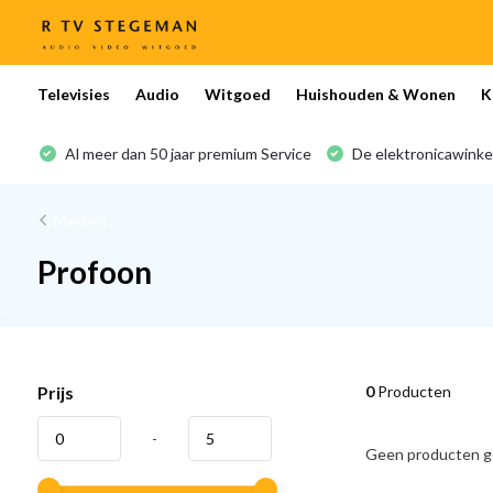
Televisies
Audio
Witgoed
Huishouden & Wonen
K
Al meer dan 50 jaar premium Service
De elektronicawinke
Merken
Profoon
Prijs
0
Producten
-
Geen producten ge