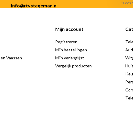
* Lees 
info@rtvstegeman.nl
Mijn account
Cat
Registreren
Tele
Mijn bestellingen
Aud
 en Vaassen
Mijn verlanglijst
Wit
Vergelijk producten
Hui
Keu
Pers
Com
Tele