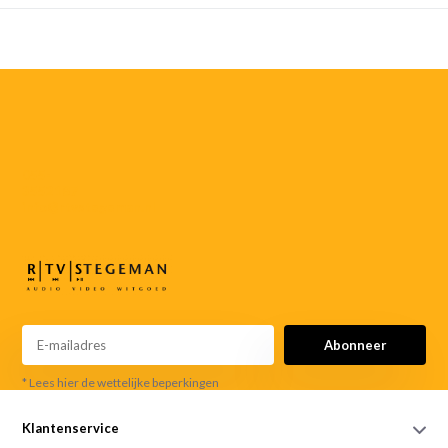
055-
3552187
info@rtvstegeman.nl
Abonneer
* Lees hier de wettelijke beperkingen
Klantenservice