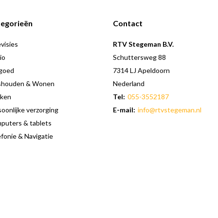
egorieën
Contact
visies
RTV Stegeman B.V.
io
Schuttersweg 88
goed
7314 LJ Apeldoorn
shouden & Wonen
Nederland
ken
Tel:
055-3552187
oonlijke verzorging
E-mail:
info@rtvstegeman.nl
puters & tablets
fonie & Navigatie