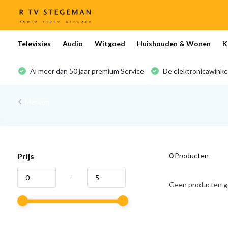
Televisies
Audio
Witgoed
Huishouden & Wonen
K
Al meer dan 50 jaar premium Service
De elektronicawinke
Merken
Prijs
0
Producten
-
Geen producten ge