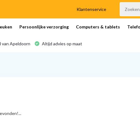
Klantenservice
euken
Persoonlijke verzorging
Computers & tablets
Telef
l van Apeldoorn
Altijd advies op maat
vonden!...