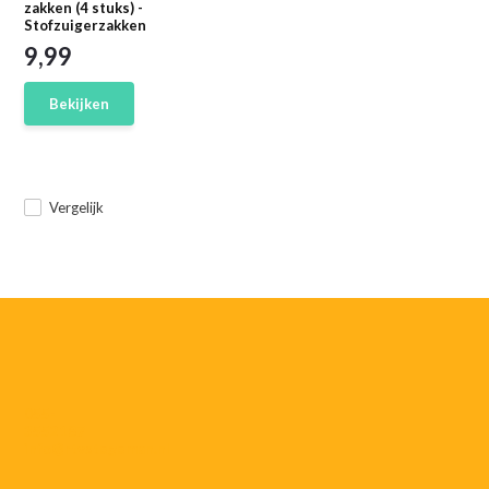
zakken (4 stuks) -
Stofzuigerzakken
9,99
Bekijken
Vergelijk
055-
3552187
info@rtvstegeman.nl