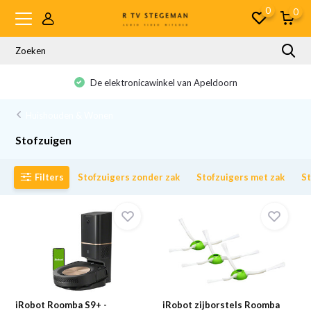
0
0
De elektronicawinkel van Apeldoorn
Huishouden & Wonen
Stofzuigen
Filters
Stofzuigers zonder zak
Stofzuigers met zak
St
iRobot Roomba S9+ -
iRobot zijborstels Roomba