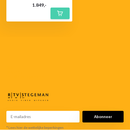
1.849,-
055-
3552187
info@rtvstegeman.nl
Abonneer
* Lees hier de wettelijke beperkingen