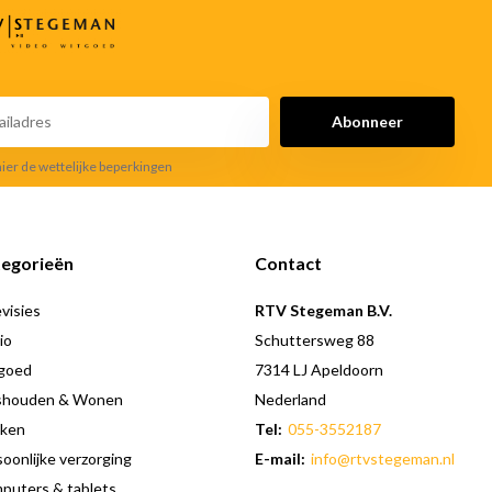
Abonneer
hier de wettelijke beperkingen
egorieën
Contact
visies
RTV Stegeman B.V.
io
Schuttersweg 88
goed
7314 LJ Apeldoorn
shouden & Wonen
Nederland
ken
Tel:
055-3552187
oonlijke verzorging
E-mail:
info@rtvstegeman.nl
puters & tablets