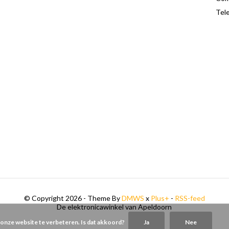
Tele
© Copyright 2026 - Theme By
DMWS
x
Plus+
-
RSS-feed
De elektronicawinkel van Apeldoorn
 onze website te verbeteren. Is dat akkoord?
Ja
Nee