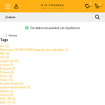
0
0
De elektronicawinkel van Apeldoorn
Home
Tags
Arc
(1)
Electrolux MCAPOWER Magnetische ontkalker
(1)
HiFi
(4)
I25
(1)
Legend 60
(1)
Loewe
(7)
Primare
(2)
Prisma
(2)
Pylon
(2)
Sonos
(1)
System Audio
(1)
actieve luidspreker
(1)
airplay
(1)
atmos
(2)
bild i 48
(1)
bild i 55
(1)