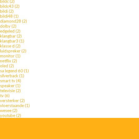
bildc
(2)
bildc43
(2)
bildi
(2)
bildi48
(1)
diamond28
(2)
dolby
(2)
edgeled
(2)
klangbar
(2)
klangbar3
(1)
klasse d
(2)
luidspreker
(2)
monitor
(1)
netflix
(2)
oled
(2)
sa legend 60
(1)
silverback
(1)
smart tv
(4)
speaker
(1)
televisie
(2)
tv
(6)
versterker
(2)
vloerstaande
(1)
wesee
(2)
youtube
(2)