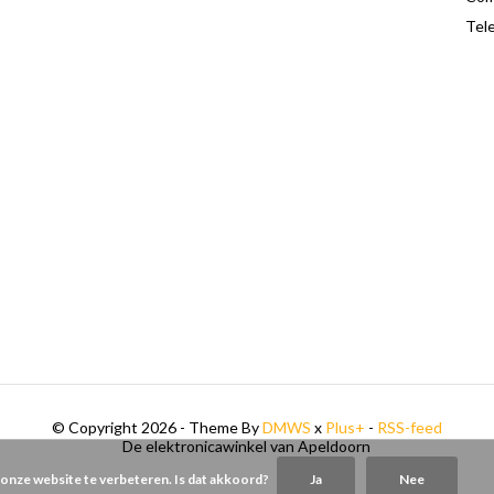
Tele
© Copyright 2026 - Theme By
DMWS
x
Plus+
-
RSS-feed
De elektronicawinkel van Apeldoorn
 onze website te verbeteren. Is dat akkoord?
Ja
Nee