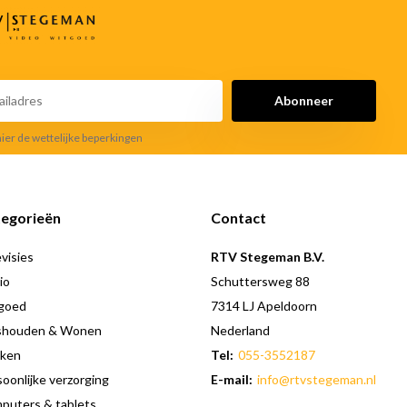
Abonneer
hier de wettelijke beperkingen
egorieën
Contact
visies
RTV Stegeman B.V.
io
Schuttersweg 88
goed
7314 LJ Apeldoorn
shouden & Wonen
Nederland
ken
Tel:
055-3552187
oonlijke verzorging
E-mail:
info@rtvstegeman.nl
puters & tablets