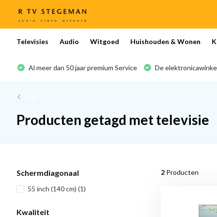
Televisies
Audio
Witgoed
Huishouden & Wonen
K
Al meer dan 50 jaar premium Service
De elektronicawinke
Tags
Producten getagd met televisie
Schermdiagonaal
2
Producten
55 inch (140 cm)
(1)
Kwaliteit