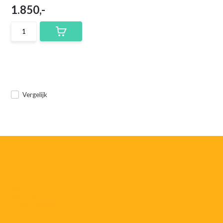
1.850,-
Vergelijk
055-
3552187
info@rtvstegeman.nl