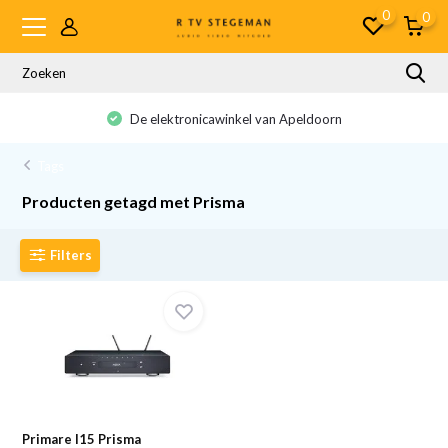
0
0
De elektronicawinkel van Apeldoorn
Tags
Producten getagd met Prisma
Filters
Primare I15 Prisma