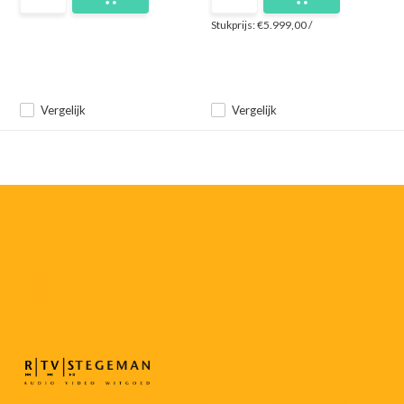
Stukprijs:
€5.999,00
/
Vergelijk
Vergelijk
055-
3552187
info@rtvstegeman.nl