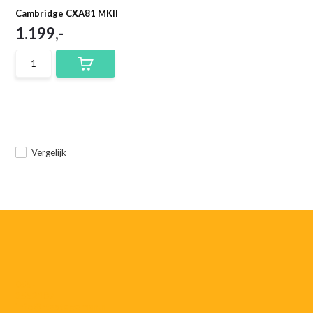
Cambridge CXA81 MKII
1.199,-
Vergelijk
055-
3552187
info@rtvstegeman.nl