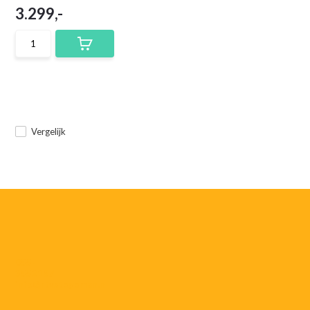
3.299,-
Vergelijk
055-
3552187
info@rtvstegeman.nl