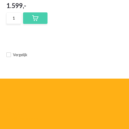
1.599,-
Vergelijk
055-
3552187
info@rtvstegeman.nl