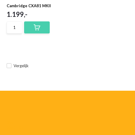
Cambridge CXA81 MKII
1.199,-
Vergelijk
055-
3552187
info@rtvstegeman.nl